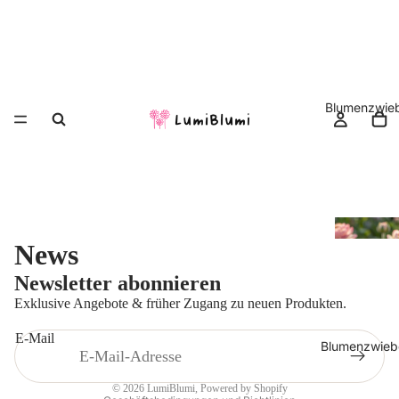
Blumenzwieb
Datenschutzerklärung
News
AGB
Newsletter abonnieren
Widerrufsrecht
Exklusive Angebote & früher Zugang zu neuen Produkten.
Kontaktinformationen
E-Mail
Impressum
Blumenzwiebe
Versand
© 2026
LumiBlumi
, Powered by Shopify