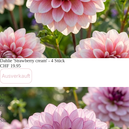
Ausverkauft
Dahlie 'Strawberry cream' - 4 Stück
CHF 19.95
Ausverkauft
Dahlie
'Creme
de
cassis'
-
4
Stück