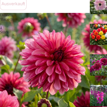
Ausverkauft
Dahlie
'Bacardi'
-
4
Stück