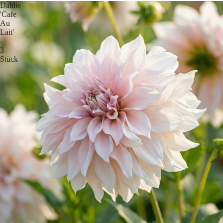
Dahlie
'Cafe
Au
Lait'
-
3
Stück