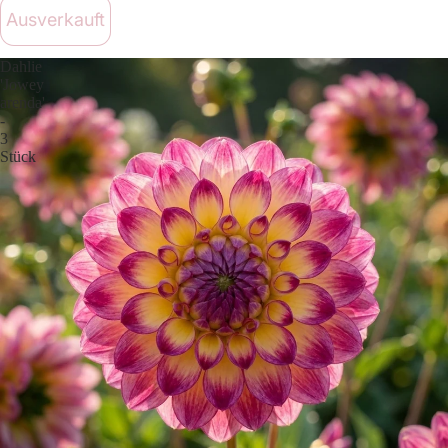
Ausverkauft
Dahlie
'Jowey
arenda'
-
3
Stück