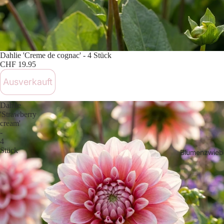
Ausverkauft
Dahlie 'Creme de cognac' - 4 Stück
CHF 19.95
Ausverkauft
Dahlie
'Strawberry
cream'
-
4
Stück
Blumenzwiebe