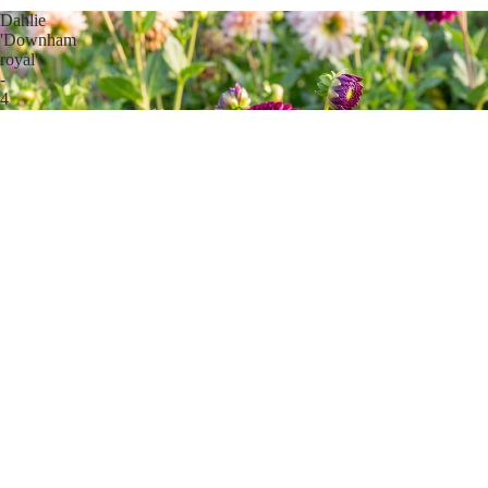
Dahlie
'Downham
royal'
-
4
Stück