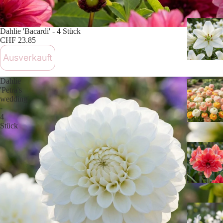
Ausverkauft
Dahlie 'Bacardi' - 4 Stück
CHF 23.85
Ausverkauft
Dahlie
'Petra's
wedding'
-
4
Stück