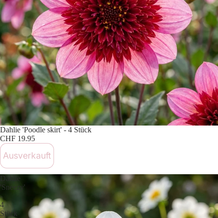
Ausverkauft
Dahlie 'Poodle skirt' - 4 Stück
CHF 19.95
Ausverkauft
Dahlie
'Sneezy'
-
4
Stück