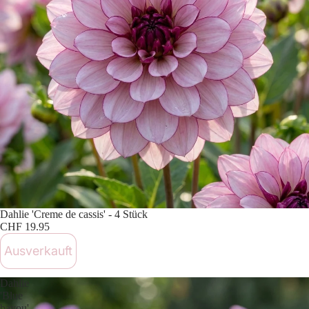
Ausverkauft
Dahlie 'Creme de cassis' - 4 Stück
CHF 19.95
Ausverkauft
Dahlie
'Blue
bayou'