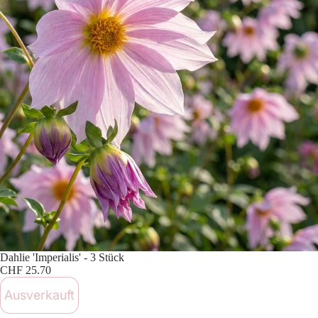
Ausverkauft
Dahlie 'Imperialis' - 3 Stück
CHF 25.70
Ausverkauft