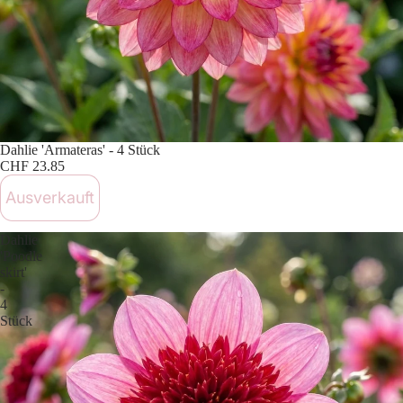
Ausverkauft
Dahlie 'Armateras' - 4 Stück
CHF 23.85
Ausverkauft
Dahlie
'Poodle
skirt'
-
4
Stück