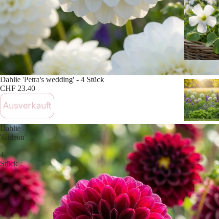
Ausverkauft
Dahlie 'Petra's wedding' - 4 Stück
CHF 23.40
Ausverkauft
Dahlie
'Gideon'
-
4
Stück