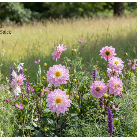
Dahlie
'Pacific
Jewel'
-
4
Stück