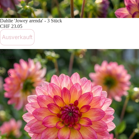
Ausverkauft
Dahlie 'Jowey arenda' - 3 Stück
CHF 23.05
Ausverkauft
Dahlie
'Armateras'
-
4
Stück