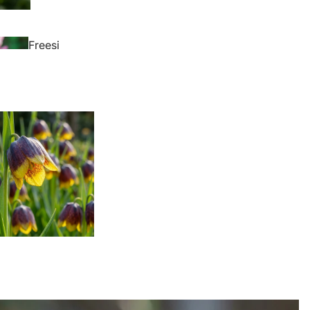
Freesi
en
Fritillar
ia