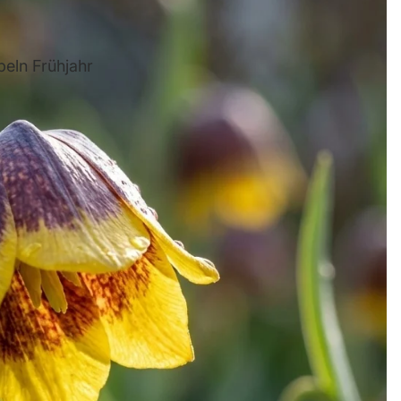
eln Frühjahr
Gladio
le
Hyazint
he