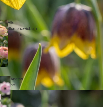
Alle
Blumenzwiebeln
Frühjahr
Iris -
Schwertlilie
Anemo
ne
Krok