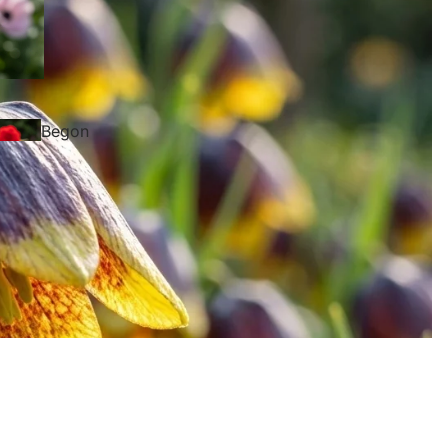
us
Begon
ie
Lili
e
Dahli
In den Warenkor
CHF 26.65
e