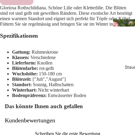
Gloriosa Rothschildiana. Schöne Lilie oder Kletterlilie. Die Blüten
sind rot und gelb mit gewellten Rändern. Diese exotische Art benötigt
einen warmen Standort und eignet sich perfekt für Töpfe oder Kübel.
Füttern Sie sie regelmässig und bringen Sie sie im Winter ins Haus.
Spezifikationen
Gattung:
Ruhmeskrone
Klassen:
Verschiedene
Lieferform:
Knollen
Stau
Blütenfarbe:
rot-gelb
Wuchshöhe:
150-180 cm
Blütezeit:
["Juli","August"]
Standort:
Sonnig, Halbschatten
Winterhart:
Nicht winterhart
Bodenpräferenz:
Entwässerter Boden
Das könnte Ihnen auch gefallen
Kundenbewertungen
Schreiben Sie die erste Bewertung