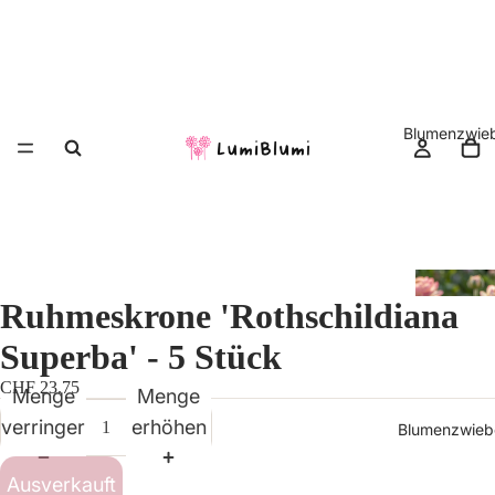
Blumenzwieb
Ruhmeskrone 'Rothschildiana
Superba' - 5 Stück
CHF 23.75
Menge
Menge
verringern
erhöhen
Blumenzwiebe
Ausverkauft