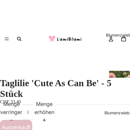
Blumenzwieb
Taglilie 'Cute As Can Be' - 5
Stück
CHF 33.40
Menge
Menge
verringern
erhöhen
Blumenzwiebe
Ausverkauft