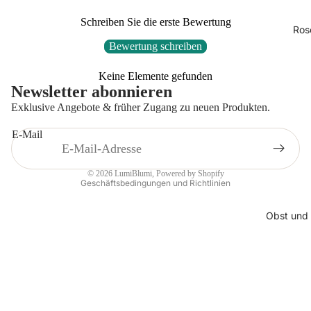
Schreiben Sie die erste Bewertung
Ros
Bewertung schreiben
Datenschutzerklärung
Keine Elemente gefunden
AGB
Newsletter abonnieren
Widerrufsrecht
Exklusive Angebote & früher Zugang zu neuen Produkten.
Kontaktinformationen
E-Mail
Impressum
Versand
© 2026
LumiBlumi
, Powered by Shopify
Geschäftsbedingungen und Richtlinien
Obst und