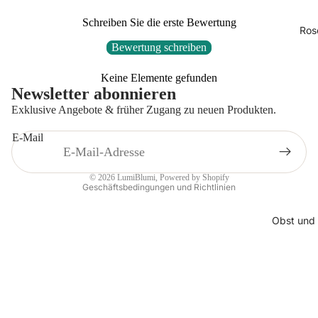
Schreiben Sie die erste Bewertung
Ros
Bewertung schreiben
Datenschutzerklärung
Keine Elemente gefunden
AGB
Newsletter abonnieren
Widerrufsrecht
Exklusive Angebote & früher Zugang zu neuen Produkten.
Kontaktinformationen
E-Mail
Impressum
Versand
© 2026
LumiBlumi
, Powered by Shopify
Geschäftsbedingungen und Richtlinien
Obst und