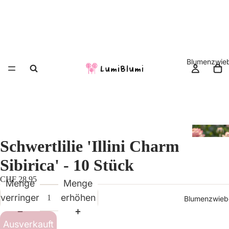
Blumenzwieb
Schwertlilie 'Illini Charm
Sibirica' - 10 Stück
CHF 28.95
Menge
Menge
verringern
erhöhen
Blumenzwiebe
Ausverkauft