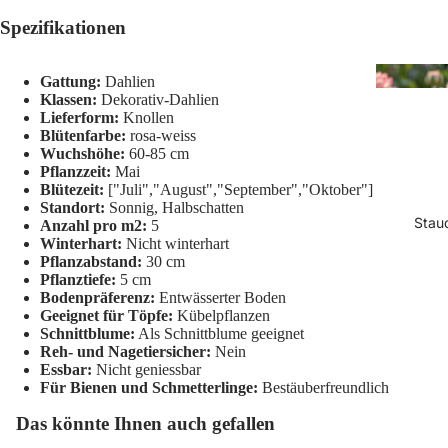
Spezifikationen
Gattung:
Dahlien
Klassen:
Dekorativ-Dahlien
Lieferform:
Knollen
Blütenfarbe:
rosa-weiss
Wuchshöhe:
60-85 cm
Pflanzzeit:
Mai
Blütezeit:
["Juli","August","September","Oktober"]
Standort:
Sonnig, Halbschatten
Stau
Anzahl pro m2:
5
Winterhart:
Nicht winterhart
Pflanzabstand:
30 cm
Pflanztiefe:
5 cm
Bodenpräferenz:
Entwässerter Boden
Geeignet für Töpfe:
Kübelpflanzen
Schnittblume:
Als Schnittblume geeignet
Reh- und Nagetiersicher:
Nein
Essbar:
Nicht geniessbar
Für Bienen und Schmetterlinge:
Bestäuberfreundlich
Das könnte Ihnen auch gefallen