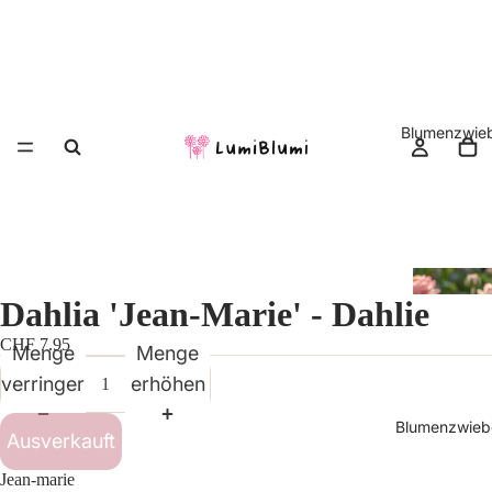
Blumenzwieb
Dahlia 'Jean-Marie' - Dahlie
CHF 7.95
Menge
Menge
verringern
erhöhen
Blumenzwiebe
Ausverkauft
Jean-marie