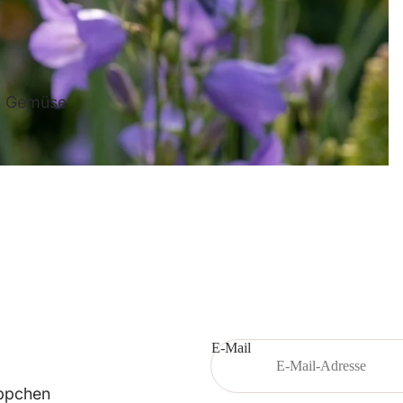
Dahli
e
d Gemüse
Hyazint
he
Gladio
le
E-Mail
ppchen
Iris -