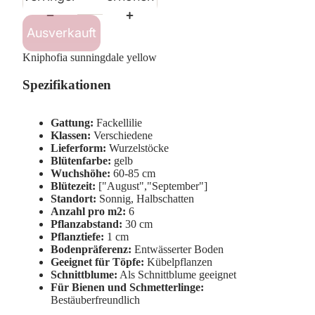
Ausverkauft
Kniphofia sunningdale yellow
Spezifikationen
Gattung:
Fackellilie
Klassen:
Verschiedene
Lieferform:
Wurzelstöcke
Blütenfarbe:
gelb
Wuchshöhe:
60-85 cm
Blütezeit:
["August","September"]
Standort:
Sonnig, Halbschatten
Anzahl pro m2:
6
Pflanzabstand:
30 cm
Pflanztiefe:
1 cm
Bodenpräferenz:
Entwässerter Boden
Geeignet für Töpfe:
Kübelpflanzen
Schnittblume:
Als Schnittblume geeignet
Für Bienen und Schmetterlinge:
Bestäuberfreundlich