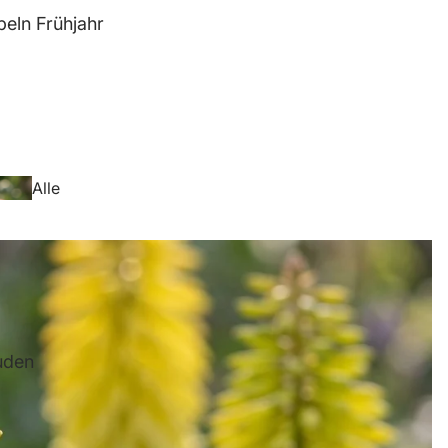
eln Frühjahr
Anemo
ne
Alle
Blumenzwiebeln
Frühjahr
Freesi
uden
en
Anemo