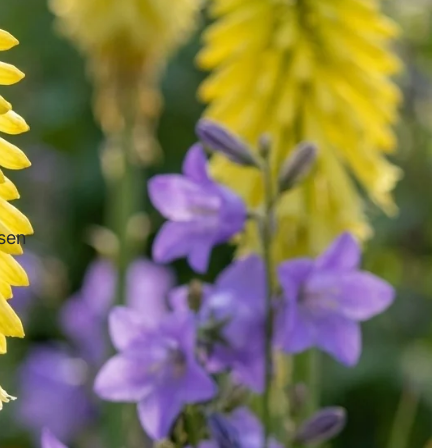
ne
Fritillar
ia
Begon
sen
ie
Gladio
le