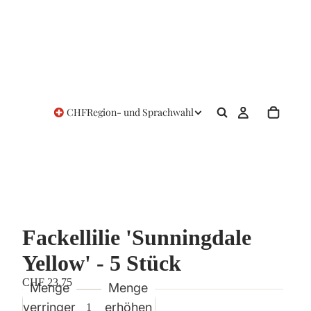
CHF
Region- und Sprachwahl
Fackellilie 'Sunningdale
Yellow' - 5 Stück
CHF 23.75
Menge
Menge
verringern
erhöhen