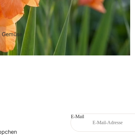
Dahli
e
d Gemüse
Hyazint
he
Gladio
le
E-Mail
ppchen
Iris -