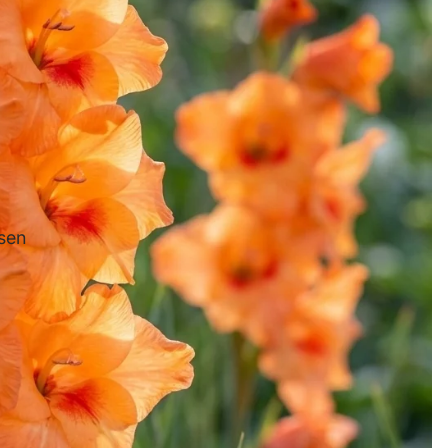
ne
Fritillar
ia
Begon
sen
ie
Gladio
le