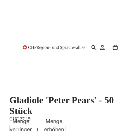
CHF
Region- und Sprachwahl
Gladiole 'Peter Pears' - 50
Stück
CHF 27.15
Menge
Menge
verringern
erhöhen