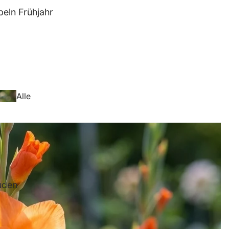
eln Frühjahr
Anemo
ne
Alle
Blumenzwiebeln
Frühjahr
Freesi
uden
en
Anemo