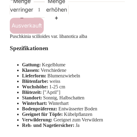
Menge
Menge
verringern
erhöhen
Ausverkauft
Puschkinia scilloides var. libanotica alba
Spezifikationen
Gattung:
Kegelblume
Klassen:
Verschiedene
Lieferform:
Blumenzwiebeln
Blütenfarbe:
weiss
Wuchshöhe:
1-25 cm
Blütezeit:
["April"]
Standort:
Sonnig, Halbschatten
Winterhart:
Winterhart
Bodenpräferenz:
Entwässerter Boden
Geeignet für Töpfe:
Kübelpflanzen
Verwilderung:
Geeignet zum Verwildern
Reh- und Nagetiersicher:
Ja