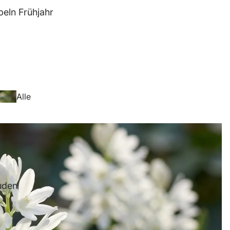
eln Frühjahr
Anemo
ne
Alle
Blumenzwiebeln
Frühjahr
Freesi
uden
en
Anemo