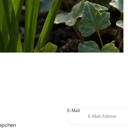
Dahli
e
d Gemüse
Hyazint
he
Gladio
le
E-Mail
ppchen
Iris -