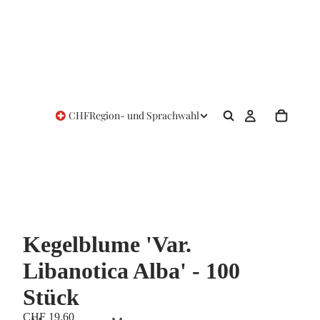
CHF
Region- und Sprachwahl
Kegelblume 'Var.
Libanotica Alba' - 100
Stück
CHF 19.60