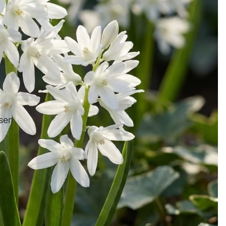
ne
Fritillar
ia
Begon
sen
ie
Gladio
le