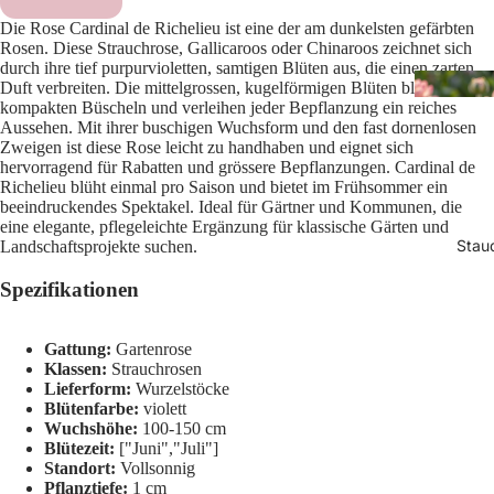
Die Rose Cardinal de Richelieu ist eine der am dunkelsten gefärbten
Rosen. Diese Strauchrose, Gallicaroos oder Chinaroos zeichnet sich
durch ihre tief purpurvioletten, samtigen Blüten aus, die einen zarten
Duft verbreiten. Die mittelgrossen, kugelförmigen Blüten blühen in
kompakten Büscheln und verleihen jeder Bepflanzung ein reiches
Aussehen. Mit ihrer buschigen Wuchsform und den fast dornenlosen
Zweigen ist diese Rose leicht zu handhaben und eignet sich
hervorragend für Rabatten und grössere Bepflanzungen. Cardinal de
Richelieu blüht einmal pro Saison und bietet im Frühsommer ein
beeindruckendes Spektakel. Ideal für Gärtner und Kommunen, die
eine elegante, pflegeleichte Ergänzung für klassische Gärten und
Stau
Landschaftsprojekte suchen.
Spezifikationen
Gattung:
Gartenrose
Klassen:
Strauchrosen
Lieferform:
Wurzelstöcke
Blütenfarbe:
violett
Wuchshöhe:
100-150 cm
Blütezeit:
["Juni","Juli"]
Standort:
Vollsonnig
Pflanztiefe:
1 cm