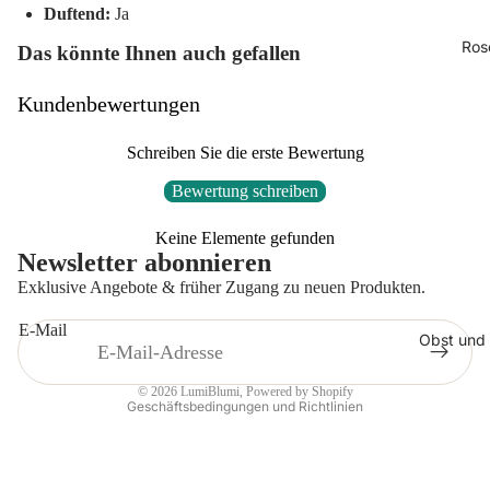
Duftend:
Ja
Ros
Das könnte Ihnen auch gefallen
Kundenbewertungen
Schreiben Sie die erste Bewertung
Bewertung schreiben
Datenschutzerklärung
Keine Elemente gefunden
AGB
Newsletter abonnieren
Widerrufsrecht
Exklusive Angebote & früher Zugang zu neuen Produkten.
Kontaktinformationen
E-Mail
Impressum
Obst und
Versand
© 2026
LumiBlumi
, Powered by Shopify
Geschäftsbedingungen und Richtlinien