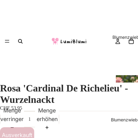
Blumenzwieb
Rosa 'Cardinal De Richelieu' -
Wurzelnackt
CHF 53.95
Menge
Menge
verringern
erhöhen
Blumenzwiebe
Ausverkauft