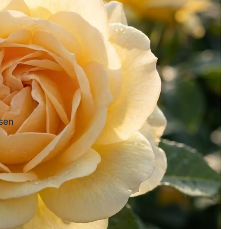
ne
Fritillar
ia
Begon
sen
ie
Gladio
le