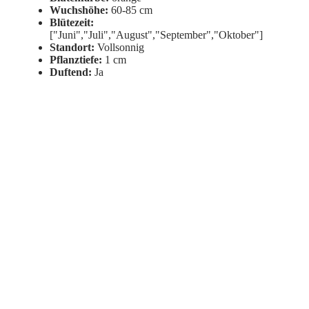
Wuchshöhe:
60-85 cm
Blütezeit:
["Juni","Juli","August","September","Oktober"]
Standort:
Vollsonnig
Pflanztiefe:
1 cm
Duftend:
Ja