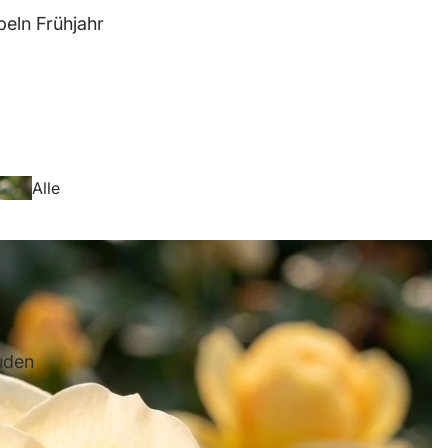
eln Frühjahr
Anemo
ne
Alle
Blumenzwiebeln
Frühjahr
Freesi
uden
en
Anemo