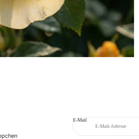
Dahli
e
d Gemüse
Hyazint
he
Gladio
le
E-Mail
ppchen
Iris -