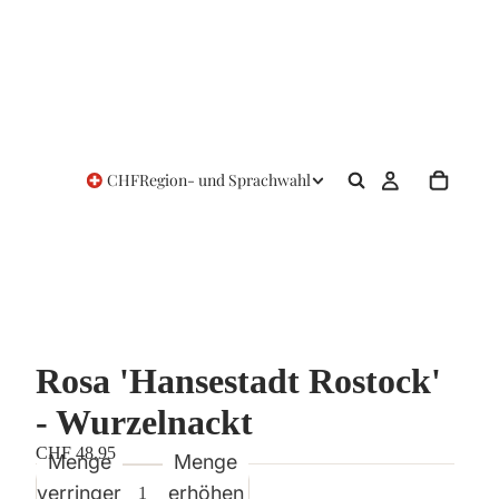
CHF
Region- und Sprachwahl
Rosa 'Hansestadt Rostock'
- Wurzelnackt
CHF 48.95
Menge
Menge
verringern
erhöhen